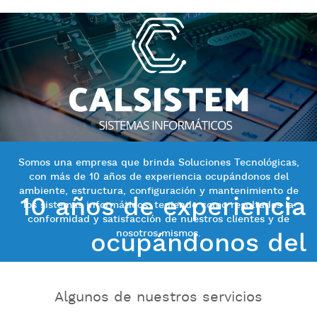
Somos una empresa que brinda Soluciones Tecnológicas,
con más de 10 años de experiencia ocupándonos del
ambiente, estructura, configuración y mantenimiento de
10 años de experiencia
los sistemas informáticos; teniendo como resultados la
conformidad y satisfacción de nuestros clientes y de
nosotros mismos.
ocupándonos del
ambiente, estructura,
Algunos de nuestros servicios
configuración y